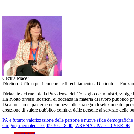
Cecilia Maceli
Direttore Ufficio per i concorsi e il reclutamento - Dip.to della Funz
Dirigente dei ruoli della Presidenza del Consiglio dei ministri, svolge 
Ha svolto diversi incarichi di docenza in materia di lavoro pubblico p
Da anni si occupa dei temi connessi alle strategie di selezione del per
creazione di valore pubblico cominci dalle persone al servizio delle p
PA e futuro: valorizzazione delle persone e nuove sfide demografiche
Giugno, mercoledì 10 | 09:30 - 18:00 , ARENA - PALCO VERDE