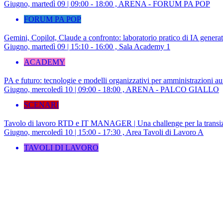
Giugno, martedì 09 | 09:00 - 18:00 , ARENA - FORUM PA POP
FORUM PA POP
Gemini, Copilot, Claude a confronto: laboratorio pratico di IA genera
Giugno, martedì 09 | 15:10 - 16:00 , Sala Academy 1
ACADEMY
PA e futuro: tecnologie e modelli organizzativi per amministrazioni a
Giugno, mercoledì 10 | 09:00 - 18:00 , ARENA - PALCO GIALLO
SCENARI
Tavolo di lavoro RTD e IT MANAGER | Una challenge per la transizi
Giugno, mercoledì 10 | 15:00 - 17:30 , Area Tavoli di Lavoro A
TAVOLI DI LAVORO