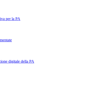
tiva per la PA
umentate
one digitale della PA