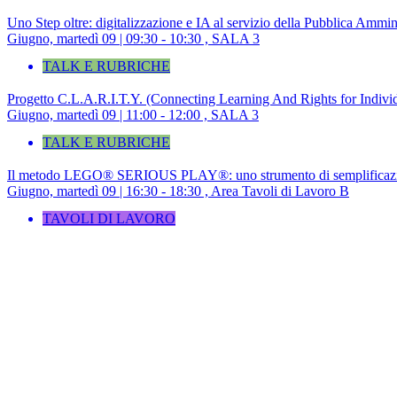
Uno Step oltre: digitalizzazione e IA al servizio della Pubblica Ammin
Giugno, martedì 09 | 09:30 - 10:30 , SALA 3
TALK E RUBRICHE
Progetto C.L.A.R.I.T.Y. (Connecting Learning And Rights for Individu
Giugno, martedì 09 | 11:00 - 12:00 , SALA 3
TALK E RUBRICHE
Il metodo LEGO® SERIOUS PLAY®: uno strumento di semplificazion
Giugno, martedì 09 | 16:30 - 18:30 , Area Tavoli di Lavoro B
TAVOLI DI LAVORO