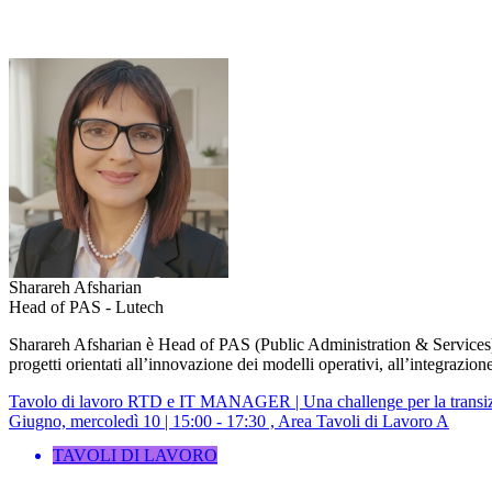
Sharareh Afsharian
Head of PAS - Lutech
Sharareh Afsharian è Head of PAS (Public Administration & Services) d
progetti orientati all’innovazione dei modelli operativi, all’integrazion
Tavolo di lavoro RTD e IT MANAGER | Una challenge per la transizi
Giugno, mercoledì 10 | 15:00 - 17:30 , Area Tavoli di Lavoro A
TAVOLI DI LAVORO