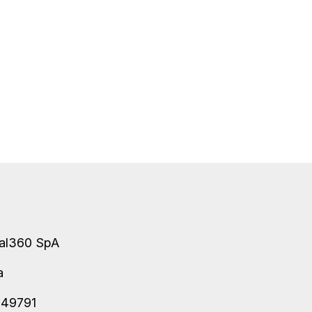
tal360 SpA
ma
249791