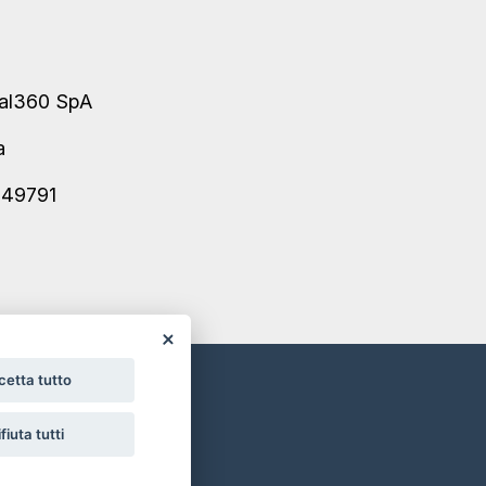
tal360 SpA
ma
249791
cetta tutto
fiuta tutti