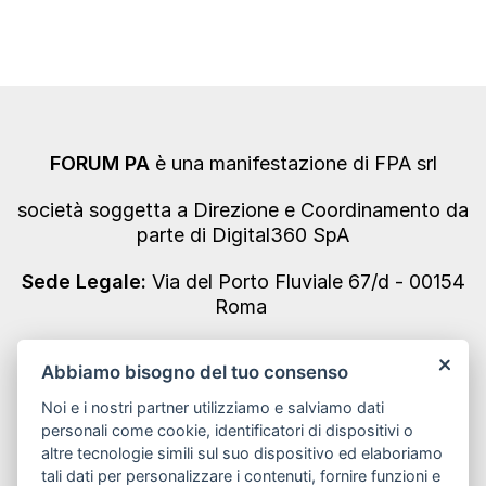
FORUM PA
è una manifestazione di FPA srl
società soggetta a Direzione e Coordinamento da
parte di Digital360 SpA
Sede Legale:
Via del Porto Fluviale 67/d - 00154
Roma
Codice Fiscale/Partita IVA n. 10693191008 - REA
Abbiamo bisogno del tuo consenso
Roma n. 1249791
Noi e i nostri partner utilizziamo e salviamo dati
Informativa Privacy
personali come cookie, identificatori di dispositivi o
altre tecnologie simili sul suo dispositivo ed elaboriamo
tali dati per personalizzare i contenuti, fornire funzioni e