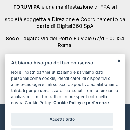
FORUM PA
è una manifestazione di FPA srl
società soggetta a Direzione e Coordinamento da
parte di Digital360 SpA
Sede Legale:
Via del Porto Fluviale 67/d - 00154
Roma
Codice Fiscale/Partita IVA n. 10693191008 - REA
Abbiamo bisogno del tuo consenso
Roma n. 1249791
Noi e i nostri partner utilizziamo e salviamo dati
Informativa Privacy
personali come cookie, identificatori di dispositivi o
altre tecnologie simili sul suo dispositivo ed elaboriamo
tali dati per personalizzare i contenuti, fornire funzioni e
analizzare il nostro traffico come specificato nella
nostra Cookie Policy.
Cookie Policy e preferenze
Informativa sui Cookie e preferenze
Accetta tutto