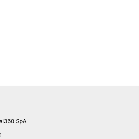
tal360 SpA
ma