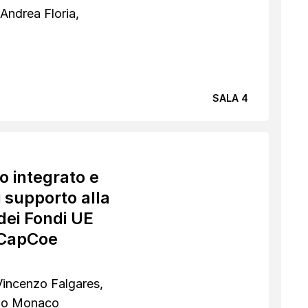
Andrea Floria,
SALA 4
po integrato e
i supporto alla
ei Fondi UE
T CapCoe
Vincenzo Falgares,
rdo Monaco