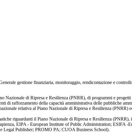
one Generale gestione finanziaria, monitoraggio, rendicontazione e cont
ano Nazionale di Ripresa e Resilienza (PNRR), di programmi e progetti c
rumenti di rafforzamento della capacità amministrativa delle pubbliche amm
zionale relativa al Piano Nazionale di Ripresa e Resilienza (PNRR) ed
matiche riguardanti il Piano Nazionale di Ripresa e Resilienza (PNRR), i F
La Sapienza, EIPA - European Institute of Public Administration; ES
e Legal Publisher; PROMO PA; CUOA Business School).