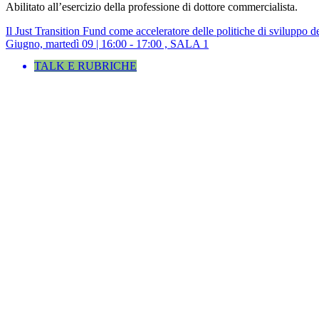
Abilitato all’esercizio della professione di dottore commercialista.
Il Just Transition Fund come acceleratore delle politiche di sviluppo dei
Giugno, martedì 09 | 16:00 - 17:00 , SALA 1
TALK E RUBRICHE