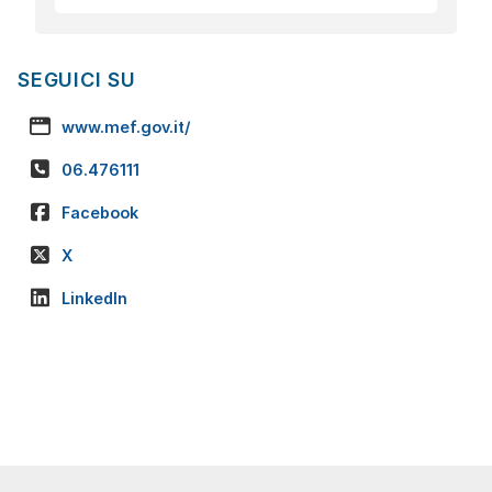
SEGUICI SU
www.mef.gov.it/
06.476111
Facebook
X
LinkedIn