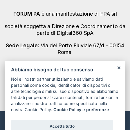
FORUM PA
è una manifestazione di FPA srl
società soggetta a Direzione e Coordinamento da
parte di Digital360 SpA
Sede Legale:
Via del Porto Fluviale 67/d - 00154
Roma
Codice Fiscale/Partita IVA n. 10693191008 - REA
Abbiamo bisogno del tuo consenso
Roma n. 1249791
Noi e i nostri partner utilizziamo e salviamo dati
Informativa Privacy
personali come cookie, identificatori di dispositivi o
altre tecnologie simili sul suo dispositivo ed elaboriamo
tali dati per personalizzare i contenuti, fornire funzioni e
analizzare il nostro traffico come specificato nella
nostra Cookie Policy.
Cookie Policy e preferenze
Informativa sui Cookie e preferenze
Accetta tutto